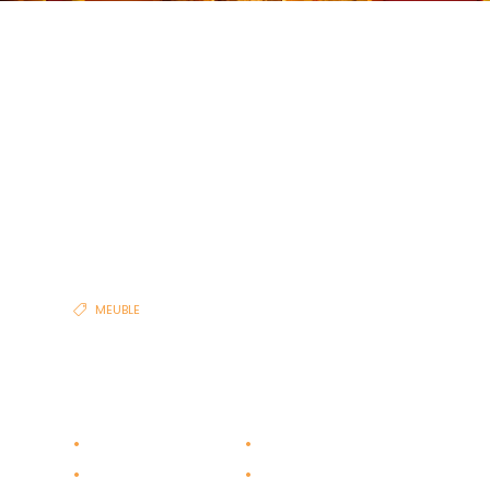
MENU
MEUBLE BAR
HÉVÉA
MEUBLE
Réalisation d’un meuble bar en hévéa.
Rabotage
Assemblage
Ponçage
Découpe