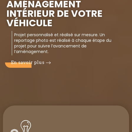
AMÉNAGEMENT
AMÉNAGEMENT
INTÉRIEUR DE VOTRE
INTÉRIEUR DE VOTRE
VÉHICULE
VÉHICULE
Projet personnalisé et réalisé sur mesure. Un
Projet personnalisé et réalisé sur mesure. Un
reportage photo est réalisé à chaque étape du
reportage photo est réalisé à chaque étape du
projet pour suivre l’avancement de
projet pour suivre l’avancement de
l’aménagement.
l’aménagement.
En savoir plus
En savoir plus